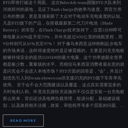
BYD即将打破这个局面。 这次RiderAth team跟随BYD大队来到
河南郑州的基地，见证了flash charge的效率与速度。而官方所
公布的数据，更是直接刷新了大众对于电动车充电速度的认知。
凡是BYD旗下的产品，在搭载最新第二代刀片电池（Blade
Battery）的车型，在Flash Charge技术加持下，仅需5分钟即可
将电量从10%提升至70%，并补充超过400公里的续航里程，而
9分钟则可从10%充至97%！ 对于像马来西亚这样刚刚起步电车
的市场来说，这样得速度绝对是足够震撼的。主要是闪充充电桩
能够持续安全的提供1500kW的最大电量。这个功率放眼全世界
都是极少数，重量级的水平。而相信马来西亚消费者最在意的就
是闪充会不会进入本地市场？BYD方面的回答是，“会”，并且计
划优先引入到Denza showroom供支援闪充的BYD旗下车库率先
使用。 至于会不会大范围建设以及覆盖，这点其实需要蛮多的
天时地利人和。毕竟兆瓦级快充设施并不仅仅是安装一台充电桩
那么简单，背后还涉及电网负载管理，能源分配，基础建设规
划，以及政府相关法规，政策，审批程序等多个层面的问题。…
READ MORE