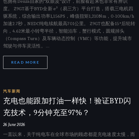
也拥有Denza自家的“双眼皮”设计，前脸看起来也非常有辨识
度。 Z9GT基于BYD全新 e³（易三方）平台打造，搭载三电机四
驱系统，综合输出功率1,156PS，峰值扭矩1,210Nm，0-100km/h
加速2.7秒，NEDC纯电续航最高701公里。 Z9GT也配备15°后轮转
向，4.62米最小转弯半径，智能泊车，蟹行模式，圆规掉头
（Compass Turn）及车辆动态控制（VMC）等功能，提升城市
驾驶与停车灵活性。…
READ MORE
汽车新闻
充电也能跟加打油一样快！验证BYD闪
充技术，9分钟充至97%？
26 June 2026
一直以来，关于纯电车在全球市场的顾虑都是充电速度太慢，而