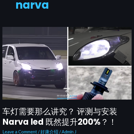
narva
车
灯
需
要
那
么
讲
究？
评
测
与
车灯需要那么讲究？ 评测与安装
安
装
Narva led 既然提升200%？！
Narva
led
Leave a Comment
/
好康介绍
/
Admin J