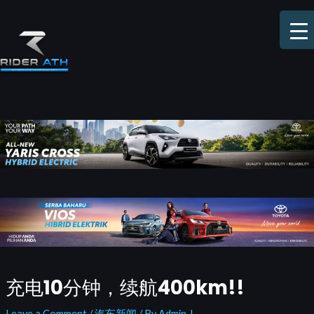
Skip
to
content
Post
充电10分钟，续航400km!!
navigation
Leave a Comment
/
汽车新闻
/ By
Admin J