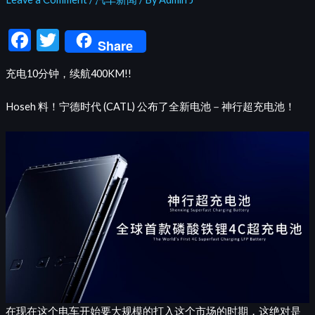
F
T
Share
ac
w
充电10分钟，续航400KM!!
e
itt
b
er
Hoseh 料！宁德时代 (CATL) 公布了全新电池－神行超充电池！
o
o
k
在现在这个电车开始要大规模的打入这个市场的时期，这绝对是