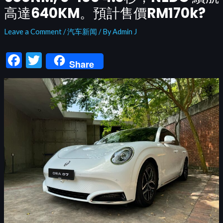
高達640KM。預計售價RM170k?
Leave a Comment
/
汽车新闻
/ By
Admin J
F
T
Share
ac
w
e
itt
b
er
o
o
k