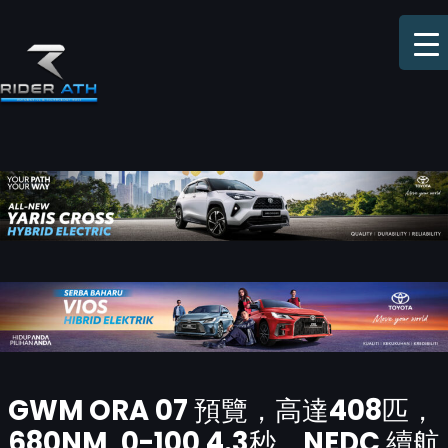
Skip
to
content
Post
GWM ORA 07 預覽，高達408匹，
navigation
680NM, 0-100 4.3秒，NEDC 續航