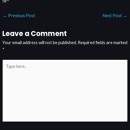
情~
←
Previous Post
Next Post
→
Leave a Comment
Your email address will not be published.
Required fields are marked
*
Type
here..