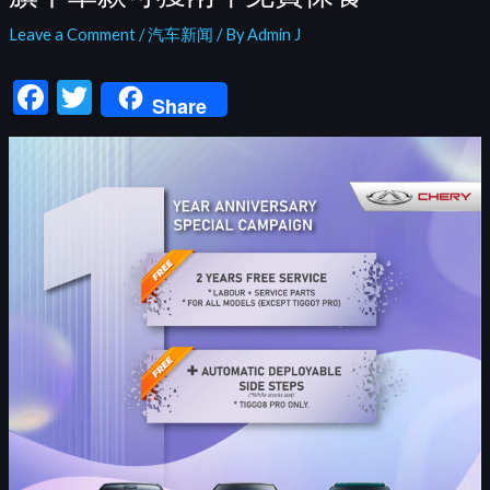
Leave a Comment
/
汽车新闻
/ By
Admin J
F
T
Share
ac
w
e
itt
b
er
o
o
k