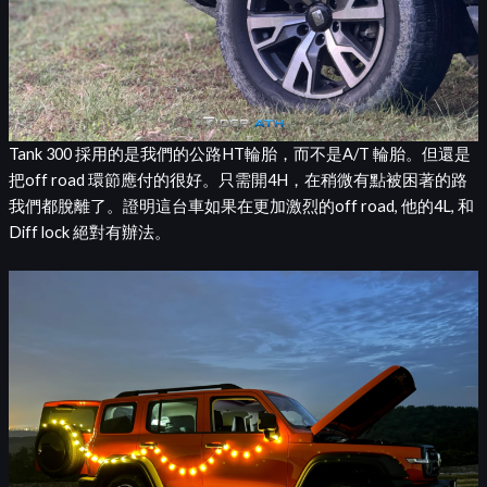
Tank 300 採用的是我們的公路HT輪胎，而不是A/T 輪胎。但還是
把off road 環節應付的很好。只需開4H，在稍微有點被困著的路
我們都脫離了。證明這台車如果在更加激烈的off road, 他的4L, 和
Diff lock 絕對有辦法。