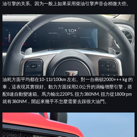
油引擎的关系。因为一般上如果采用柴油引擎声音会稍微大些。
油耗方面平均都在10-11l/100km 左右。對一台兩頓2000+++ kg 的
車，這表現其實很好。動力方面採用2.0公升的渦輪增壓引擎，搭
配8速自動變速箱。馬力輸出220PS, 扭力380NM. 扭力從1800rpm
就有380NM，開起來幾乎不怎麼需要去踩很大油門。