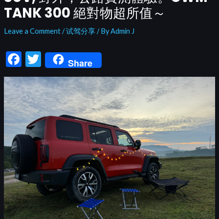
TANK 300 絕對物超所值～
Leave a Comment
/
试驾分享
/ By
Admin J
F
T
Share
ac
w
e
itt
b
er
o
o
k