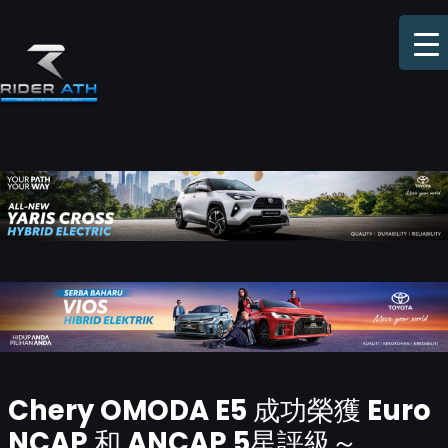
Skip
to
content
Post
Chery OMODA E5 成功榮獲 Euro
navigation
NCAP 和 ANCAP 5星評級～