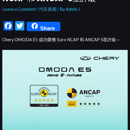
Leave a Comment
/
汽车新闻
/ By
Admin J
F
T
Share
ac
w
Chery OMODA E5 成功榮獲 Euro NCAP 和 ANCAP 5星評級～
e
itt
b
er
o
o
k