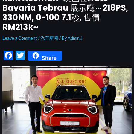
Bavaria Tebrau 展示廳～218PS,
330NM, 0-100 7.1秒, 售價
RM213k~
Leave a Comment
/
汽车新闻
/ By
Admin J
F
T
Share
ac
w
e
itt
b
er
o
o
k