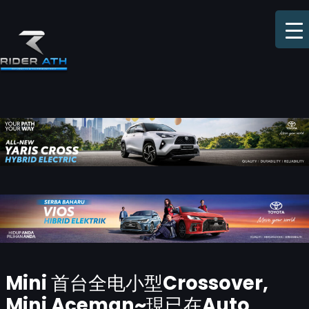
Skip
to
content
Post
Mini 首台全电小型Crossover,
navigation
Mini Aceman~現已在Auto