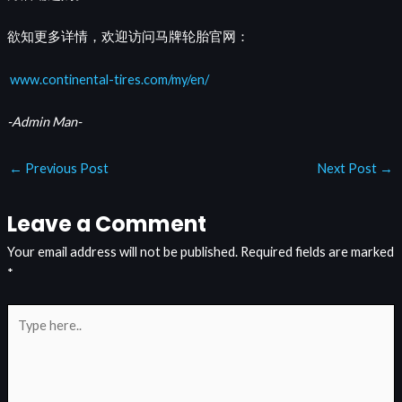
欲知更多详情，欢迎访问马牌轮胎官网：
www.continental-tires.com/my/en/
-Admin Man-
←
Previous Post
Next Post
→
Leave a Comment
Your email address will not be published.
Required fields are marked
*
Type
here..