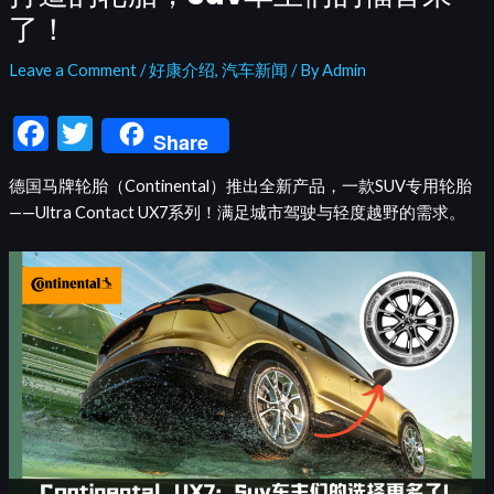
了！
Leave a Comment
/
好康介绍
,
汽车新闻
/ By
Admin
F
T
Share
ac
w
德国马牌轮胎（Continental）推出全新产品，一款SUV专用轮胎
e
itt
——Ultra Contact UX7系列！满足城市驾驶与轻度越野的需求。
b
er
o
o
k