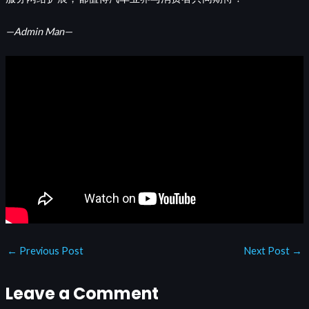
—Admin Man—
←
Previous Post
Next Post
→
Leave a Comment