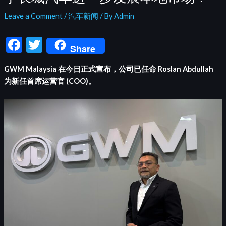
Leave a Comment
/
汽车新闻
/ By
Admin
F
T
Share
ac
w
GWM Malaysia 在今日正式宣布，公司已任命 Roslan Abdullah
e
itt
为新任首席运营官 (COO)。
b
er
o
o
k