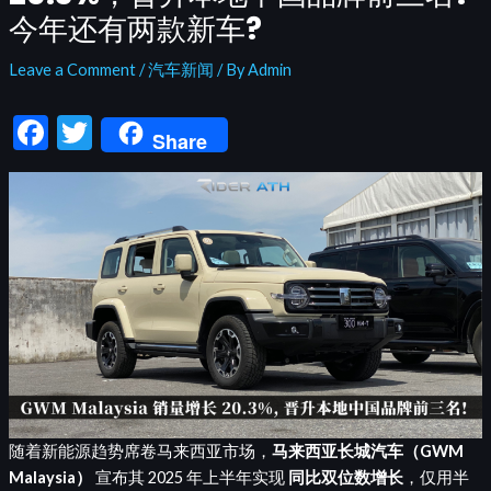
今年还有两款新车?
Leave a Comment
/
汽车新闻
/ By
Admin
F
T
Share
ac
w
e
itt
b
er
o
o
k
随着新能源趋势席卷马来西亚市场，
马来西亚长城汽车（GWM
Malaysia）
宣布其 2025 年上半年实现
同比双位数增长
，仅用半