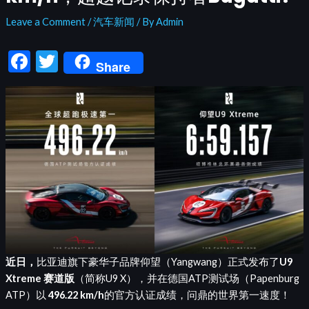
Leave a Comment
/
汽车新闻
/ By
Admin
F
T
Share
ac
w
e
itt
b
er
o
o
k
近日，
比亚迪旗下豪华子品牌仰望（Yangwang）正式发布了
U9
Xtreme 赛道版
（简称U9 X），并在德国ATP测试场（Papenburg
ATP）以
496.22 km/h
的官方认证成绩，问鼎的世界第一速度！