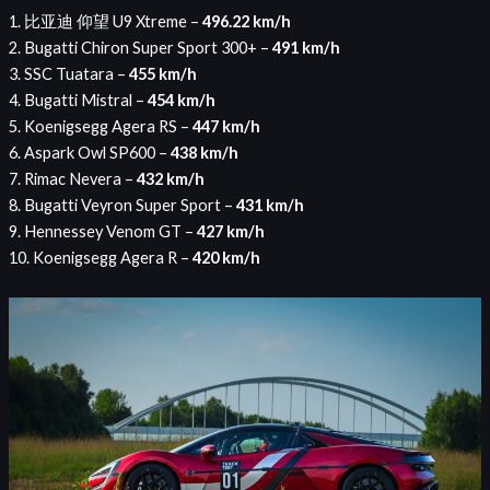
1. 比亚迪 仰望 U9 Xtreme –
496.22 km/h
2. Bugatti Chiron Super Sport 300+ –
491 km/h
3. SSC Tuatara –
455 km/h
4. Bugatti Mistral –
454 km/h
5. Koenigsegg Agera RS –
447 km/h
6. Aspark Owl SP600 –
438 km/h
7. Rimac Nevera –
432 km/h
8. Bugatti Veyron Super Sport –
431 km/h
9. Hennessey Venom GT –
427 km/h
10. Koenigsegg Agera R –
420 km/h