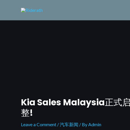
Skip
to
content
Kia Sales Malaysia正式
Post
navigation
整!
Leave a Comment
/
汽车新闻
/ By
Admin