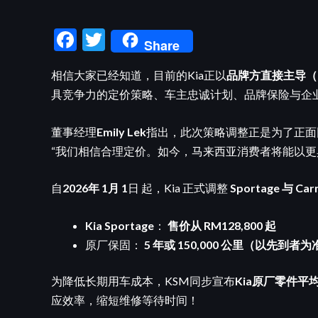
F
T
Share
ac
w
相信大家已经知道，目前的Kia正以
品牌方直接主导（Nati
e
itt
具竞争力的定价策略、车主忠诚计划、品牌保险与企
b
er
o
董事经理
Emily Lek
指出，此次策略调整正是为了正面
o
“我们相信合理定价。如今，马来西亚消费者将能以更具
k
自
2026年 1月 1
日 起，Kia 正式调整
Sportage 与 Ca
Kia Sportage
：
售价从 RM128,800 起
原厂保固：
5 年或 150,000 公里（以先到者为
为降低长期用车成本，KSM同步宣布
Kia原厂零件平均
应效率，缩短维修等待时间！