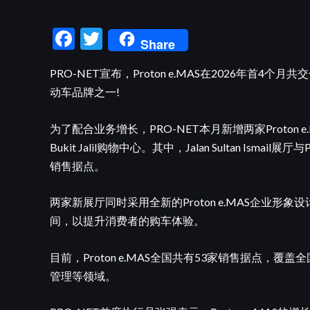
F
T
Share
ac
w
PRO-NET宣布，Proton e.MAS在2026年首4
e
itt
动车品牌之一!
b
er
o
为了配合业务增长，PRO-NET本月新增两家Proton e.MAS
o
Bukit Jalil购物中心。其中，Jalan Sultan Ismail
k
销售据点。
两家新展厅同时采用全新的Proton e.MAS企业
间，以提升消费者的购车体验。
目前，Proton e.MAS全国共有53家销售据点，
管理等领域。