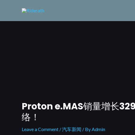
Skip
to
content
Proton e.MAS销量增长3
Post
navigation
络！
Leave a Comment
/
汽车新闻
/ By
Admin